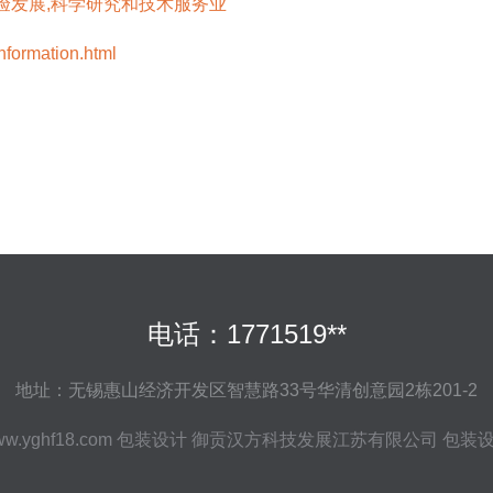
验发展,科学研究和技术服务业
rmation.html
电话：1771519**
地址：无锡惠山经济开发区智慧路33号华清创意园2栋201-2
w.yghf18.com
包装设计
御贡汉方科技发展江苏有限公司
包装